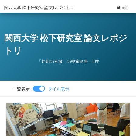
関西大学 松下研究室 論文レポジトリ
login
関西大学 松下研究室 論文レポジ
トリ
「共創の支援」の検索結果：2件
一覧表示
タイル表示