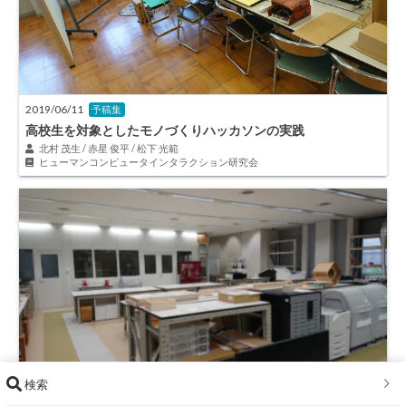
2019/06/11
予稿集
高校生を対象としたモノづくりハッカソンの実践
北村 茂生 / 赤星 俊平 / 松下 光範
ヒューマンコンピュータインタラクション研究会
検索
2017/12/22
予稿集