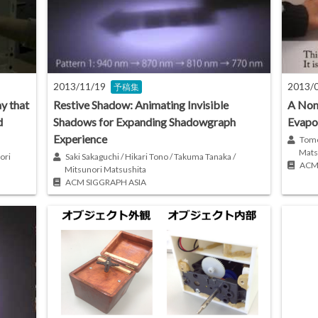
2013/11/19
2013/
予稿集
y that
Restive Shadow: Animating Invisible
A Non
d
Shadows for Expanding Shadowgraph
Evapo
Experience
Tomo
Mats
ori
Saki Sakaguchi / Hikari Tono / Takuma Tanaka /
ACM
Mitsunori Matsushita
ACM SIGGRAPH ASIA