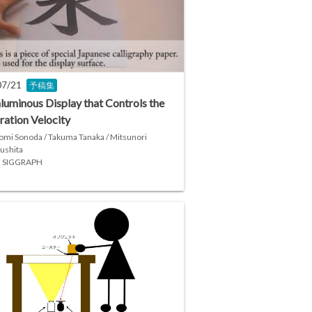
07/21
予稿集
luminous Display that Controls the
ration Velocity
mi Sonoda / Takuma Tanaka / Mitsunori
ushita
 SIGGRAPH