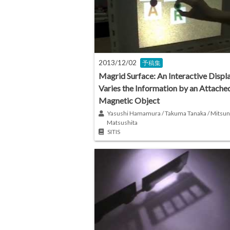
2013/12/02
予稿集
Magrid Surface: An Interactive Displa
Varies the Information by an Attache
Magnetic Object
Yasushi Hamamura / Takuma Tanaka / Mitsun
Matsushita
SITIS