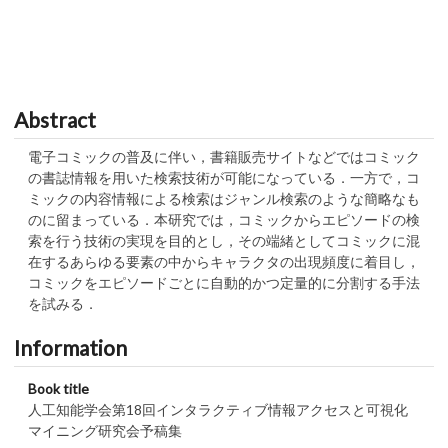
Abstract
電子コミックの普及に伴い，書籍販売サイトなどではコミック
の書誌情報を用いた検索技術が可能になっている．一方で，コ
ミックの内容情報による検索はジャンル検索のような簡略なも
のに留まっている．本研究では，コミックからエピソードの検
索を行う技術の実現を目的とし，その端緒としてコミックに混
在するあらゆる要素の中からキャラクタの出現頻度に着目し，
コミックをエピソードごとに自動的かつ定量的に分割する手法
を試みる．
Information
Book title
人工知能学会第18回インタラクティブ情報アクセスと可視化
マイニング研究会予稿集