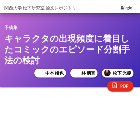
関西大学 松下研究室 論文レポジトリ
login
予稿集
キャラクタの出現頻度に着目し
たコミックのエピソード分割手
法の検討
中本 竣也
朴 炳宣
松下 光範
PDF