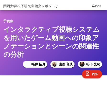
関西大学 松下研究室 論文レポジトリ
login
予稿集
インタラクティブ視聴システム
を用いたゲーム動画への印象ア
ノテーションとシーンの関連性
の分析
福井 拓真
山西 良典
松下 光範
PDF