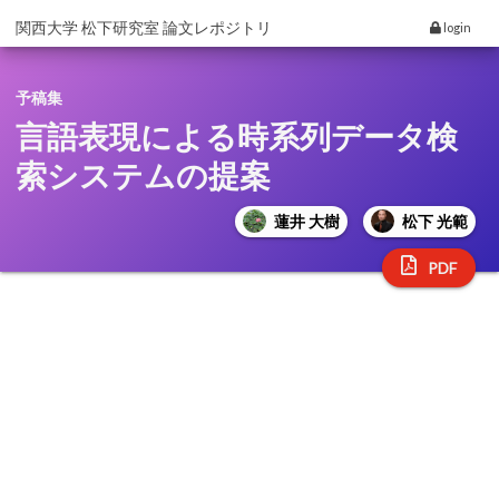
関西大学 松下研究室 論文レポジトリ
login
予稿集
言語表現による時系列データ検
索システムの提案
蓮井 大樹
松下 光範
PDF