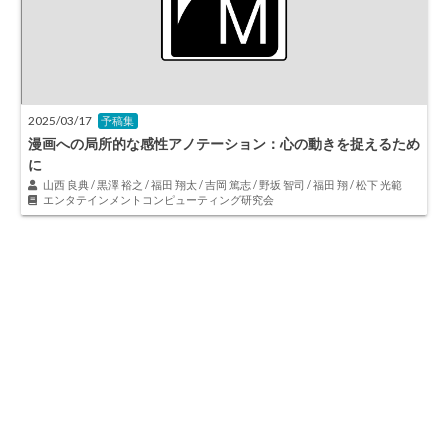
2025/03/17
予稿集
漫画への局所的な感性アノテーション：心の動きを捉えるため
に
山西 良典 / 黒澤 裕之 / 福田 翔太 / 吉岡 篤志 / 野坂 智司 / 福田 翔 / 松下 光範
エンタテインメントコンピューティング研究会