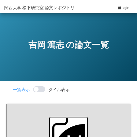
関西大学 松下研究室 論文レポジトリ
login
吉岡 篤志 の論文一覧
一覧表示
タイル表示